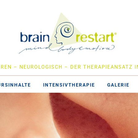
EREN – NEUROLOGISCH – DER THERAPIEANSATZ I
URSINHALTE
INTENSIVTHERAPIE
GALERIE