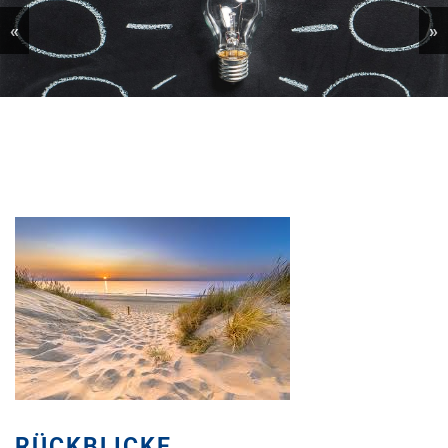
«
»
RÜCKBLICKE