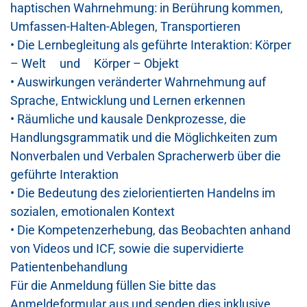
haptische
n Wahrnehmung
:
in Berührung kommen,
Umfassen-Halten-Ablegen, Transport
ieren
•
Die Lernbegleitung als geführte Interaktion:
Körper
– Welt und Körper – Objekt
•
Auswirkungen veränderter Wahrnehmung auf
Sprache, Entwicklung und Lernen erkennen
•
Räumliche und kausale Denkprozesse, die
Handlungsgrammatik
und d
ie Möglichkeiten zum
Nonverbalen und Verbalen Spracherwerb über die
geführte Interakti
on
•
Die Bedeutung des zielorientierten Handelns im
sozialen, emotionalen Kontext
•
Die Kompetenzerhebung, das Beobachten anhand
von Videos und ICF, sowie die
supervidierte
Patientenbeha
ndlung
Für die Anmeldung füllen Sie bitte
das
Anmeldeformular aus und senden dies inklusive