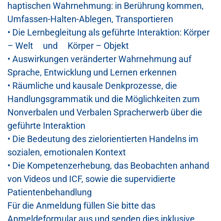
haptische
n Wahrnehmung
:
in Berührung kommen,
Umfassen-Halten-Ablegen, Transport
ieren
•
Die Lernbegleitung als geführte Interaktion:
Körper
– Welt und Körper – Objekt
•
Auswirkungen veränderter Wahrnehmung auf
Sprache, Entwicklung und Lernen erkennen
•
Räumliche und kausale Denkprozesse, die
Handlungsgrammatik
und d
ie Möglichkeiten zum
Nonverbalen und Verbalen Spracherwerb über die
geführte Interakti
on
•
Die Bedeutung des zielorientierten Handelns im
sozialen, emotionalen Kontext
•
Die Kompetenzerhebung, das Beobachten anhand
von Videos und ICF, sowie die
supervidierte
Patientenbeha
ndlung
Für die Anmeldung füllen Sie bitte
das
Anmeldeformular aus und senden dies inklusive