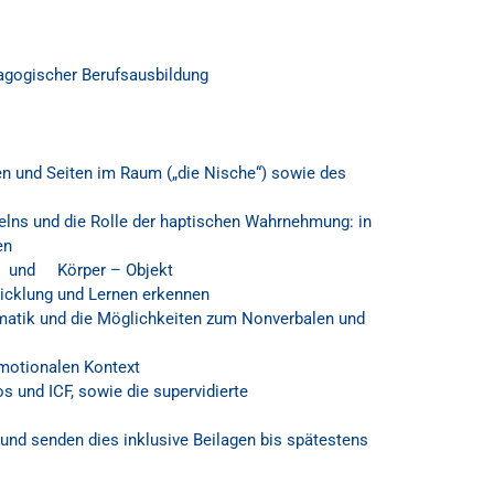
dagogischer Berufsausbildung
en und Seiten im Raum (
„
die Nische
“
)
sowie des
elns und die Rolle der haptische
n Wahrnehmung
:
in
en
 und Körper – Objekt
icklung und Lernen erkennen
matik
und d
ie Möglichkeiten zum Nonverbalen und
emotionalen Kontext
s und ICF, sowie die
supervidierte
nd senden dies inklusive Beilagen bis spätestens