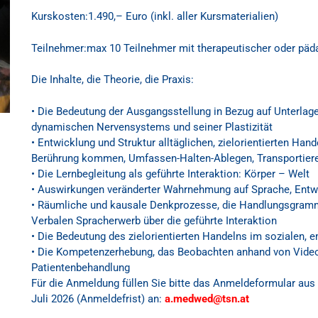
Kurskosten:
1
.
4
9
0,–
Euro
(inkl. aller Kursmaterialien)
Teilnehmer:
max
10 Teilnehme
r mit therapeutischer oder pä
Die Inhalte, die Theorie, die Praxis:
•
Die Bedeutung der Ausgangsstellung in Bezug auf Unterlag
dynamischen Nervensystems und seiner Plastizität
•
Entwicklung und Struktur alltäglichen, zielorientierten Hand
Berührung kommen, Umfassen-Halten-Ablegen, Transport
ier
•
Die Lernbegleitung als geführte Interaktion:
Körper – Welt
•
Auswirkungen veränderter Wahrnehmung auf Sprache, Entw
•
Räumliche und kausale Denkprozesse, die Handlungsgram
Verbalen Spracherwerb über die geführte Interakti
on
•
Die Bedeutung des zielorientierten Handelns im sozialen, 
•
Die Kompetenzerhebung, das Beobachten anhand von Video
Patientenbeha
ndlung
Für die Anmeldung füllen Sie bitte
das Anmeldeformular aus u
Juli 2026 (Anmeldefrist) an:
a.medwed@tsn.at